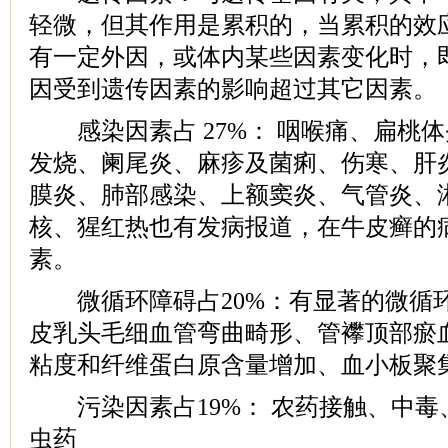
轻微，但其作用是累积的，当累积的效
有一定外因，或体内某些因素变化时，
因受到遗传因素的影响超过其它因素。
感染因素占 27%： 咽喉痛、扁桃
发烧、阑尾炎、麻疹及菌痢、伤寒、肝
膜炎、肺部感染、上额窦炎、气管炎、
核、猩红热也有发病报道，在牛皮癣的
素。
微循环障碍占20%：有显著的微循
皮乳头毛细血管弯曲畸形、管襻顶部瘀
粘度和纤维蛋白原含量增加、血小板聚
污染因素占19%： 农药接触、中毒
虫药