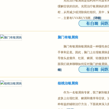
光照治疗银屑病是指利用不同波长
缓解症状的目的。光照治疗银屑病的原
程，从而减少或消除病灶组织。其中，
一，主要有UVA和UVB两…
[详细]
脑门有银屑病
脑门有银屑病银屑病是一种慢性炎
手掌和足底。因此，脑门上出现银屑病
导致头皮瘙痒、红斑、鳞屑、轻微脱发
面我们就来聊聊如何应对脑门的银屑病。
细]
核桃治银屑病
作为一名银屑病专家，我了解到银
皮肤上出现红斑、鳞屑和瘙痒等症状。
种有益的辅助治疗方法，下面就来深入