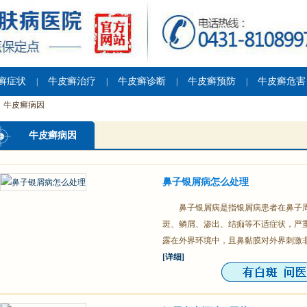
癣症状
牛皮癣治疗
牛皮癣诊断
牛皮癣预防
牛皮癣危害
|
|
|
|
牛皮癣病因
牛皮癣病因
鼻子银屑病怎么处理
鼻子银屑病是指银屑病患者在鼻子
斑、鳞屑、渗出、结痂等不适症状，严
露在外界环境中，且鼻黏膜对外界刺激
[详细]