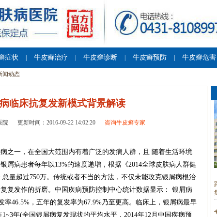
癣症状
牛皮癣治疗
牛皮癣诊断
牛皮癣预防
牛皮癣危害
|
|
|
|
新闻动态
屑病临床抗复发新模式背景解读
医院
更新时间：2016-09-22 14:02:20
咨询牛皮癣专家
病之一，在全国大范围内有着广泛的发病人群，且 随着生活环境
屑病患者每年以13%的速度递增，根据《2014全球皮肤病人群健
 总量超过750万。传统或者不当的方法，不仅未能攻克银屑病根治
复复发作的折磨。中国疾病预防控制中心统计数据显示： 银屑病
复发率46.5%，五年的复发率为67.9%乃至更高。临床上，银屑病最早
~3年(全国银屑病复发现状的平均水平，2014年12月中国疾病预