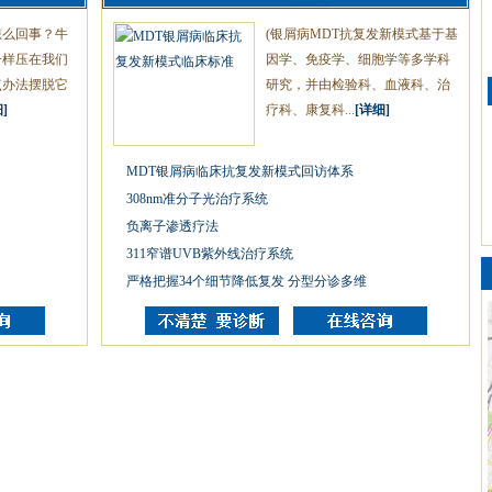
怎么回事？牛
(银屑病MDT抗复发新模式基于基
一样压在我们
因学、免疫学、细胞学等多学科
点办法摆脱它
研究，并由检验科、血液科、治
]
疗科、康复科...
[详细]
MDT银屑病临床抗复发新模式回访体系
308nm准分子光治疗系统
负离子渗透疗法
311窄谱UVB紫外线治疗系统
严格把握34个细节降低复发 分型分诊多维