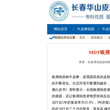
网站首页
牛皮癣病因
牛皮
|
|
您现在所在位置：
首页
>
医院概况
>
MDT银
来源：长春博润皮肤病
银屑病俗称牛皮癣，是我国高发的皮肤
的不断变化、生态环境不断遭到破坏，银
康白皮书》资料显示，全国银屑病患者
的难题，还让银屑病患者饱受疾病反反
治疗后1年的复发率为35.8%，3年的
的在治疗后三个月内复发，复发高 峰在1