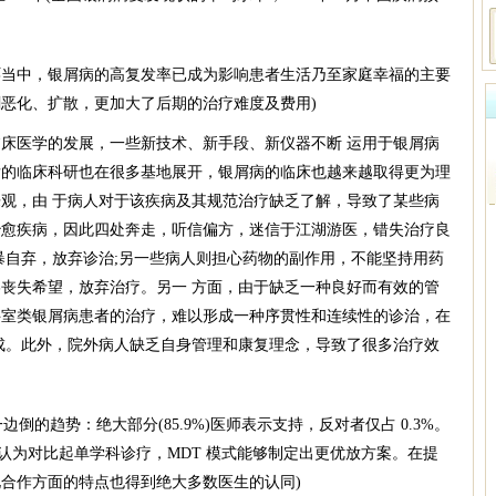
循环当中，银屑病的高复发率已成为影响患者生活乃至家庭幸福的主要
恶化、扩散，更加大了后期的治疗难度及费用)
床医学的发展，一些新技术、新手段、新仪器不断 运用于银屑病
发的临床科研也在很多基地展开，银屑病的临床也越来越取得更为理
观，由 于病人对于该疾病及其规范治疗缺乏了解，导致了某些病
治愈疾病，因此四处奔走，听信偏方，迷信于江湖游医，错失治疗良
暴自弃，放弃诊治;另一些病人则担心药物的副作用，不能坚持用药
丧失希望，放弃治疗。另一 方面，由于缺乏一种良好而有效的管
科室类银屑病患者的治疗，难以形成一种序贯性和连续性的诊治，在
成。此外，院外病人缺乏自身管理和康复理念，导致了很多治疗效
边倒的趋势：绝大部分(85.9%)医师表示支持，反对者仅占 0.3%。
的医生认为对比起单学科诊疗，MDT 模式能够制定出更优放方案。在提
合作方面的特点也得到绝大多数医生的认同)