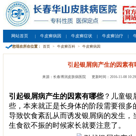
网站首页
牛皮癣病因
牛皮癣症状
牛皮癣治疗
|
|
|
|
您现在所在位置：
首页
>
牛皮癣百科
>
牛皮癣病因
引起银屑病产生的因素有
来源：长春博润皮肤病医院
更新时间：2016-11-08 10:29
引起银屑病产生的因素有哪些
？儿童银
些，本来就正是长身体的阶段需要很多
导致饮食紊乱从而诱发银屑病的发生，
生食欲不振的时候家长就要注意了。