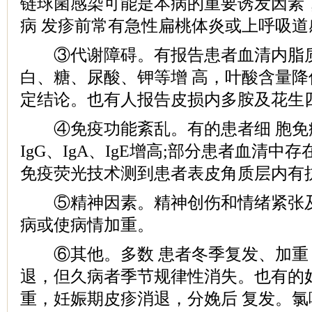
链球菌感染可能是本病的重要诱发因素
病 发疹前常有急性扁桃体炎或上呼吸道
③代谢障碍。有报告患者血清内脂质
白、糖、尿酸、钾等增 高，叶酸含量
定结论。也有人报告皮损内多胺及花生
④免疫功能紊乱。有的患者细 胞免疫
IgG、IgA、IgE增高;部分患者血清中存
免疫荧光技术测到患者表皮角质层内有
⑤精神因素。精神创伤和情绪紧张及
病或使病情加重。
⑥其他。多数 患者冬季复发、加重
退，但久病者季节规律性消失。也有的
重，妊娠期皮疹消退，分娩后 复发。氯