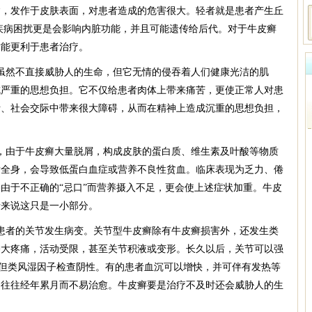
发作于皮肤表面，对患者造成的危害很大。轻者就是患者产生丘
疾病困扰更是会影响内脏功能，并且可能遗传给后代。对于牛皮癣
才能更利于患者治疗。
然不直接威胁人的生命，但它无情的侵吞着人们健康光洁的肌
成严重的思想负担。它不仅给患者肉体上带来痛苦，更使正常人对患
活、社会交际中带来很大障碍，从而在精神上造成沉重的思想负担，
由于牛皮癣大量脱屑，构成皮肤的蛋白质、维生素及叶酸等物质
发全身，会导致低蛋白血症或营养不良性贫血。临床表现为乏力、倦
由于不正确的“忌口”而营养摄入不足，更会使上述症状加重。牛皮
者来说这只是一小部分。
者的关节发生病变。关节型牛皮癣除有牛皮癣损害外，还发生类
肿大疼痛，活动受限，甚至关节积液或变形。长久以后，关节可以强
但类风湿因子检查阴性。有的患者血沉可以增快，并可伴有发热等
，往往经年累月而不易治愈。牛皮癣要是治疗不及时还会威胁人的生