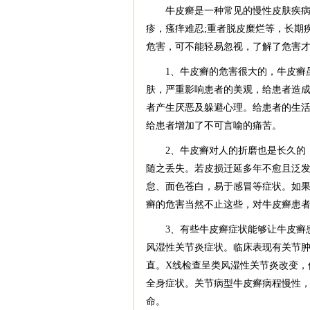
牛皮癣是一种常见的慢性皮肤疾病，
疹，瘙痒难忍;重者脱皮糜烂等，长期
危害，可不能轻易忽视，了解了危害
1、牛皮癣的危害很大的，牛皮癣虽
肤，严重影响患者的美观，给患者造
者产生厌恶及躲避心理。给患者的生
给患者增加了不可言喻的痛苦。
2、牛皮癣对人的折磨也是长久的，
随之丢失。若皮损迁延多年不愈且泛
怠、面色苍白，易于感冒等症状。如果
癣的危害当然不止这些，对牛皮癣患
3、有些牛皮癣症状能够让牛皮癣患
风湿性关节炎症状。临床表现有关节
直。X线检查呈类风湿性关节炎改变，
全身症状。关节病型牛皮癣病程慢性
命。