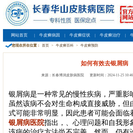
网站首页
牛皮癣病因
牛皮癣症状
牛皮癣治疗
|
|
|
|
您现在所在位置：
首页
>
牛皮癣百科
>
牛皮癣预防
如何有效去银屑病
来源：长春博润皮肤病医院
更新时间：2024-11-25 10:46
银屑病是一种常见的慢性疾病，严重影
虽然该病不会对生命构成直接威胁，但
式可能非常明显，因此患者可能会面临
银屑病医院
指出，、心理问题和自我形
该病的治疗方法尚不完善，然而，仍有