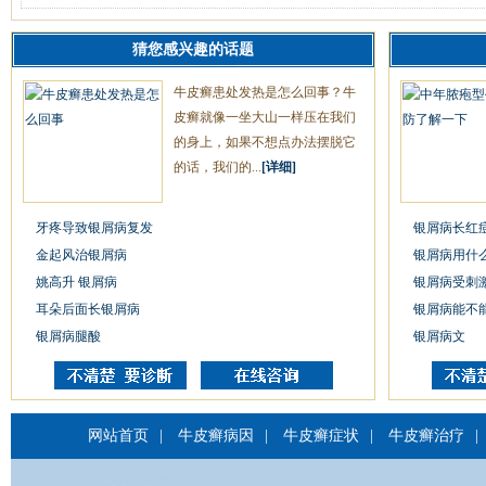
猜您感兴趣的话题
牛皮癣患处发热是怎么回事？牛
皮癣就像一坐大山一样压在我们
的身上，如果不想点办法摆脱它
的话，我们的...
[详细]
牙疼导致银屑病复发
银屑病长红
金起风治银屑病
银屑病用什
姚高升 银屑病
银屑病受刺
耳朵后面长银屑病
银屑病能不
银屑病腿酸
银屑病文
网站首页
|
牛皮癣病因
|
牛皮癣症状
|
牛皮癣治疗
|