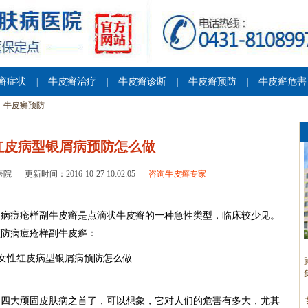
癣症状
牛皮癣治疗
牛皮癣诊断
牛皮癣预防
牛皮癣危害
|
|
|
|
牛皮癣预防
红皮病型银屑病预防怎么做
医院
更新时间：2016-10-27 10:02:05
咨询牛皮癣专家
病痘疮样副牛皮癣是点滴状牛皮癣的一种急性类型，临床较少见。
预防病痘疮样副牛皮癣：
大顽固皮肤病之首了，可以想象，它对人们的危害有多大，尤其