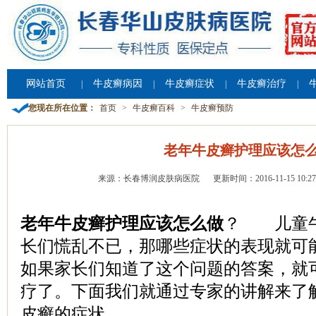
网站首页
牛皮癣病因
牛皮癣症状
牛皮癣治疗
|
|
|
|
您现在所在位置：
首页
>
牛皮癣百科
>
牛皮癣预防
老年牛皮癣护理应该怎
来源：长春博润皮肤病医院
更新时间：2016-11-15 10:27
老年牛皮癣护理应该怎么做
？ 儿童牛
长们慌乱不已，那哪些症状的表现就可
如果家长们知道了这个问题的答案，就
疗了。下面我们就通过专家的讲解来了
皮癣的症状。