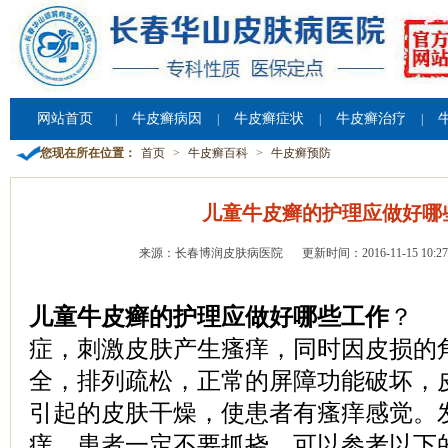
网站首页
牛皮癣病因
牛皮癣症状
牛皮癣治疗
|
|
|
|
您现在所在位置：
首页
>
牛皮癣百科
>
牛皮癣预防
儿童牛皮癣的护理应做好哪
来源：长春博润皮肤病医院
更新时间：2016-11-15 10:27
儿童牛皮癣的护理应做好哪些工作
？ 
症，刺激皮肤产生瘙痒，同时因皮损的
全，排列疏松，正常的屏障功能破坏，
引起的皮肤干燥，使患者有瘙痒感觉。
痒，患者一定不要抓挠，可以参考以下