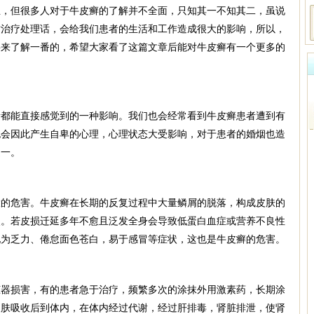
但很多人对于牛皮癣的了解并不全面，只知其一不知其二，虽说
时治疗处理话，会给我们患者的生活和工作造成很大的影响，所以，
要来了解一番的，希望大家看了这篇文章后能对牛皮癣有一个更多的
：
能直接感觉到的一种影响。我们也会经常看到牛皮癣患者遭到有
也会因此产生自卑的心理，心理状态大受影响，对于患者的婚烟也造
之一。
危害。牛皮癣在长期的反复过程中大量鳞屑的脱落，构成皮肤的
失。若皮损迁延多年不愈且泛发全身会导致低蛋白血症或营养不良性
现为乏力、倦怠面色苍白，易于感冒等症状，这也是牛皮癣的危害。
损害，有的患者急于治疗，频繁多次的涂抹外用激素药，长期涂
皮肤吸收后到体内，在体内经过代谢，经过肝排毒，肾脏排泄，使肾