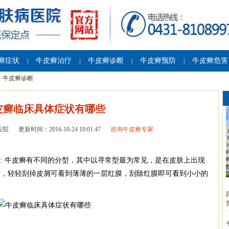
癣症状
牛皮癣治疗
牛皮癣诊断
牛皮癣预防
牛皮癣危害
|
|
|
|
牛皮癣诊断
皮癣临床具体症状有哪些
医院
更新时间：2016-10-24 10:01:47
咨询牛皮癣专家
: 牛皮癣有不同的分型，其中以寻常型最为常见，是在皮肤上出现
屑，轻轻刮掉皮屑可看到薄薄的一层红膜，刮除红膜即可看到小小的