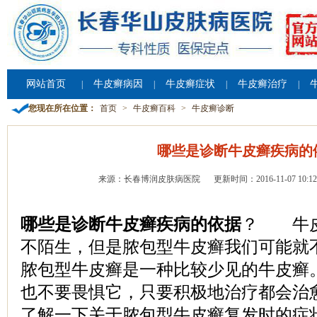
网站首页
牛皮癣病因
牛皮癣症状
牛皮癣治疗
|
|
|
|
您现在所在位置：
首页
>
牛皮癣百科
>
牛皮癣诊断
哪些是诊断牛皮癣疾病的
来源：长春博润皮肤病医院
更新时间：2016-11-07 10:12
哪些是诊断牛皮癣疾病的依据
？ 牛皮
不陌生，但是脓包型牛皮癣我们可能就
脓包型牛皮癣是一种比较少见的牛皮癣
也不要畏惧它，只要积极地治疗都会治
了解一下关于脓包型牛皮癣复发时的症