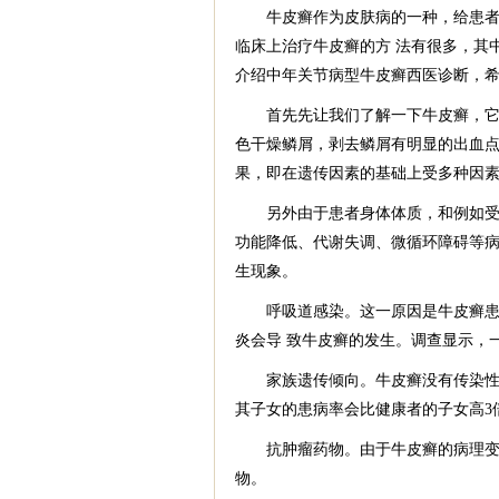
牛皮癣作为皮肤病的一种，给患者带
临床上治疗牛皮癣的方 法有很多，其
介绍中年关节病型牛皮癣西医诊断，希
首先先让我们了解一下牛皮癣，它是
色干燥鳞屑，剥去鳞屑有明显的出血
果，即在遗传因素的基础上受多种因
另外由于患者身体体质，和例如受到
功能降低、代谢失调、微循环障碍等病
生现象。
呼吸道感染。这一原因是牛皮癣患病
炎会导 致牛皮癣的发生。调查显示，
家族遗传倾向。牛皮癣没有传染性，
其子女的患病率会比健康者的子女高3
抗肿瘤药物。由于牛皮癣的病理变化
物。