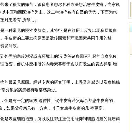
来了很大的痛苦，很多患者想尽各种办法想治愈牛皮癣，专家说
中以中医和西医治疗为主，这二种治疗各有自己的优势，下面为您
望对患者有 所帮助。
一种常见的慢性皮肤病，其特征 是在红斑上反复出现多层银白
点。牛皮癣的主要发病原因是遗传因素和环境因素共同作用的结
素诱发所致。
外界的寒冷潮湿或者环境上的污 染等诸多因素引起的自身免疫
理改变，使机体应排泄的内毒素蓄积于皮肤而发生的表皮异常 增
的最常见原因。经过专家的研究证明，上呼吸道感染以及扁桃腺
一部分银屑病患者有咽部感染史。
但是有一定的家族 遗传性，倘牛皮癣若父母亲都患牛皮癣的，
倍，如果父母亲只有一方患，其子女患牛皮癣的几 率更高。
是表皮细胞增殖，所以以往都注重使用能抑制细胞增殖的抗癌药