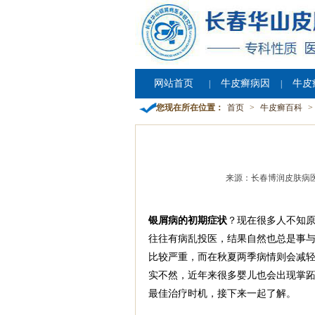
网站首页
牛皮癣病因
牛皮
|
|
您现在所在位置：
首页
>
牛皮癣百科
>
来源：长春博润皮肤病
银屑病的初期症状
？现在很多人不知
往往有病乱投医，结果自然也总是事与
比较严重，而在秋夏两季病情则会减轻
实不然，近年来很多婴儿也会出现掌跖
最佳治疗时机，接下来一起了解。