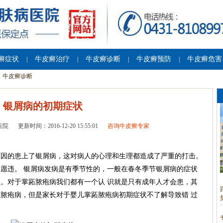
癣症状
牛皮癣治疗
牛皮癣诊断
牛皮癣预防
牛皮癣危害
|
|
|
|
牛皮癣诊断
银屑病的初期症状
医院
更新时间：2016-12-20 15:55:01
咨询牛皮癣专家
原因的患上了银屑病，这对病人的心理和生理都造成了严重的打击。
愿违。 银屑病发病是有季节性的，一般在春冬季节银屑病的症状
。对于掌跖脓疱病我们都有一个认 识就是只有成年人才会患，其
脓疱病，但是家长对于婴儿掌跖脓疱病初期症状不了解导致错 过