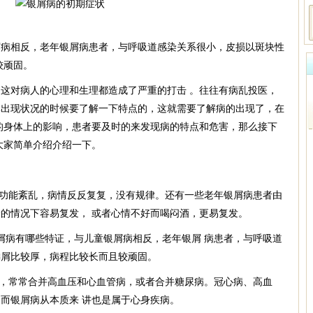
屑病相反，老年银屑病患者，与呼吸道感染关系很小，皮损以斑块性
较顽固。
这对病人的心理和生理都造成了严重的打击 。往往有病乱投医，
体出现状况的时候要了解一下特点的，这就需要了解病的出现了，在
的身体上的影响，患者要及时的来发现病的特点和危害，那么接下
大家简单介绍介绍一下。
疫功能紊乱，病情反反复复，没有规律。还有一些老年银屑病患者由
的情况下容易复发， 或者心情不好而喝闷酒，更易复发。
屑病有哪些特证，与儿童银屑病相反，老年银屑 病患者，与呼吸道
鳞屑比较厚，病程比较长而且较顽固。
者，常常合并高血压和心血管病，或者合并糖尿病。冠心病、高血
而银屑病从本质来 讲也是属于心身疾病。