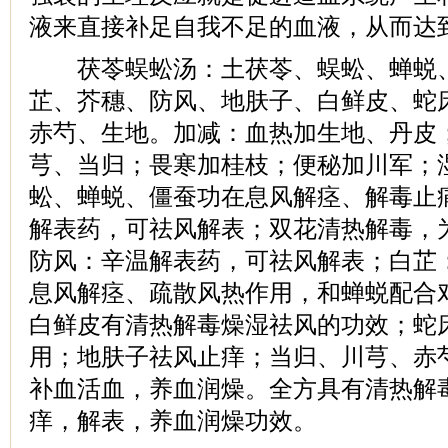
液来直接补足自我不足的血液，从而达
茯苓蜈蚣汤：土茯苓、蜈蚣、蝉蜕、
芷、芥穗、防风、地肤子、白鲜皮、蛇
赤芍、生地。加减：血热加生地、丹皮
芎、当归；畏寒加桂枝；便秘加川军；
蚣、蝉蜕、僵蚕功在息风解痉、解毒止
解表药，可祛风解表；双花清热解毒，
防风：辛温解表药，可祛风解表；白芷
息风解痉、疏散风热作用，和蝉蜕配合
白鲜皮有清热解毒燥湿祛风的功效；蛇
用；地肤子祛风止痒；当归、川芎、赤
补血活血，养血润燥。全方具有清热解
痒，解表，养血润燥功效。