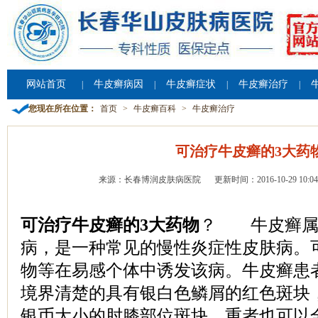
网站首页
牛皮癣病因
牛皮癣症状
牛皮癣治疗
|
|
|
|
您现在所在位置：
首页
>
牛皮癣百科
>
牛皮癣治疗
可治疗牛皮癣的3大药
来源：长春博润皮肤病医院
更新时间：2016-10-29 10:04
可治疗牛皮癣的3大药物
？ 牛皮癣属
病，是一种常见的慢性炎症性皮肤病。
物等在易感个体中诱发该病。牛皮癣患
境界清楚的具有银白色鳞屑的红色斑块
银币大小的肘膝部位斑块，重者也可以