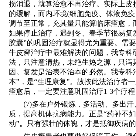
损消退，就算治愈不再治疗。实际上皮
的缓解，而内环境(细胞免疫、体液免疫
调节至正常，充其量只能算临床痊愈，
如果停止治疗，遇到冬、春季节很易复
胶囊”的巩固治疗就显得尤为重要。需要
牛皮癣治疗中最难解决的问题，我专科
法，只注意清热，未绝生热之源，只泻
因。复发是治表不治本的必然。我专科
本”，是“生理康复”。故按此法治疗者
痊愈后，一定要注意巩固治疗1-3个疗程
(7)多在户外锻炼，多活动、多出汗
质，提高机体抗病能力。正是“药补不
动”。只有强壮的体魄，才是抵御疾病