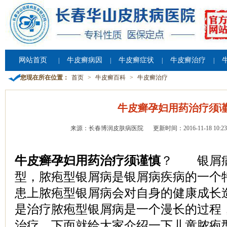
网站首页
牛皮癣病因
牛皮癣症状
牛皮癣治疗
|
|
|
|
您现在所在位置：
首页
>
牛皮癣百科
>
牛皮癣治疗
牛皮癣孕妇用药治疗须
来源：长春博润皮肤病医院
更新时间：2016-11-18 10:23
牛皮癣孕妇用药治疗须谨慎
？ 银屑病
型，脓疱型银屑病是银屑病疾病的一个
患上脓疱型银屑病会对自身的健康成长
是治疗脓疱型银屑病是一个漫长的过程
治疗，下面就给大家介绍一下儿童脓疱