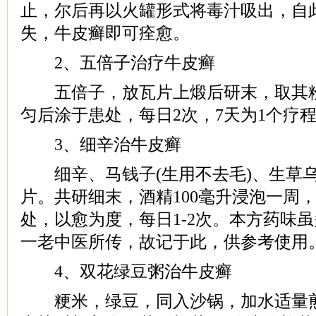
止，尔后再以火罐形式将毒汁吸出，自
失，牛皮癣即可痊愈。
2、五倍子治疗牛皮癣
五倍子，放瓦片上煅后研末，取其粉
匀后涂于患处，每日2次，7天为1个疗
3、细辛治牛皮癣
细辛、马钱子(生用不去毛)、生草乌
片。共研细末，酒精100毫升浸泡一周
处，以愈为度，每日1-2次。本方药味
一老中医所传，故记于此，供参考使用
4、双花绿豆粥治牛皮癣
粳米，绿豆，同入沙锅，加水适量煎