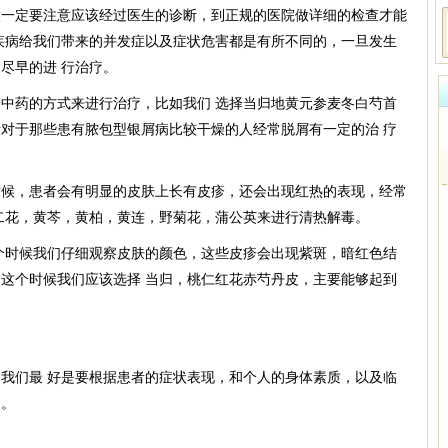
定要注意应该经过医生的诊断，到正规的医院做详细的检查才能
疾病给我们带来的并发症以及症状危害都是有所不同的，一旦发生
尽早的进 行治疗。
药的方式来进行治疗，比如我们 选择当归地黄元参麦冬白芍首
对于那些患有脓包型银屑病比较干燥的人经常脱屑有一定的治 疗
，患者会有明显的皮肤上长有皮疹，还会出现红热的表现，经常
二花，黄芩，黄柏，黄连，野菊花，蒲公英来进行清热解毒。
时候我们仔细观察皮肤的颜色，这些皮疹会出现紫斑，暗红色结
这个时候我们应该选择 当归，桃仁红花赤芍丹皮，主要能够起到
们最 好是要根据患者的症状表现，和个人的身体素质，以及临
疗。