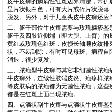
皮牛皮癣的鳞屑性红斑边界清楚，常扩
呈片状银白色，可有大片或碎片状脱落
脱发。另外，对于儿童头皮牛皮癣还应
二、躯干部位牛皮癣需要与玫瑰糠疹鉴
躯干及四肢近侧端（即大腿、上臂）的
黄红或玫瑰色红斑，皮损长轴顺皮纹排
状，不易刮除，有时可见母斑。病程自限
消退，很少复发。
三、脓疱型牛皮癣与其它非细菌性脓疱
牛皮癣外，连续性肢端皮炎、疱疹样脓
等皮肤病的脓疱都为无菌性脓疱，这些
都是在红斑上面出现脓疱。
四、点滴状副牛皮癣与点滴状牛皮癣鉴