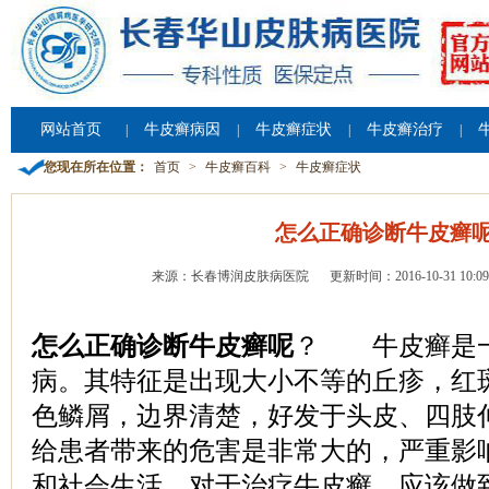
网站首页
牛皮癣病因
牛皮癣症状
牛皮癣治疗
|
|
|
|
您现在所在位置：
首页
>
牛皮癣百科
>
牛皮癣症状
怎么正确诊断牛皮癣
来源：长春博润皮肤病医院
更新时间：2016-10-31 10:09
怎么正确诊断牛皮癣呢
？ 牛皮癣是
病。其特征是出现大小不等的丘疹，红
色鳞屑，边界清楚，好发于头皮、四肢
给患者带来的危害是非常大的，严重影
和社会生活。对于治疗牛皮癣，应该做