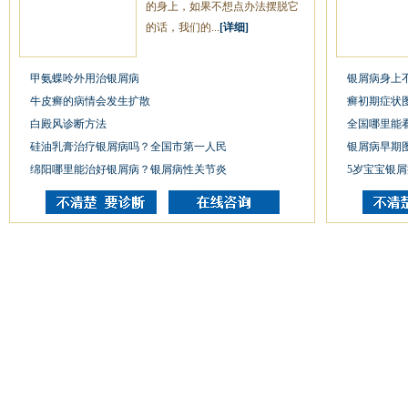
的身上，如果不想点办法摆脱它
的话，我们的...
[详细]
甲氨蝶呤外用治银屑病
银屑病身上
牛皮癣的病情会发生扩散
癣初期症状
白殿风诊断方法
全国哪里能
硅油乳膏治疗银屑病吗？全国市第一人民
银屑病早期
绵阳哪里能治好银屑病？银屑病性关节炎
5岁宝宝银屑