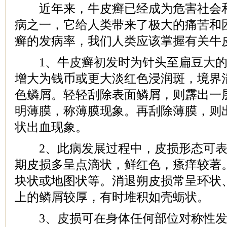
近年来，牛皮癣已经成为危害社会和
病之一，它给人类带来了极大的痛苦和
癣的发病率，我们人类应该掌握有关牛
1、牛皮癣初发时为针头至扁豆大的
增大为钱币或更大淡红色浸润斑，境界
色鳞屑。轻轻刮除表面鳞屑，则霹出一
明薄膜，称薄膜现象。再刮除薄膜，则
状出血现象。
2、此病发展过程中，皮损形态可表
期皮损多呈点滴状，鲜红色，瘙痒较著
块状或地图状等。消退朔皮损常呈环状
上的鳞屑较厚，有时堆积如壳蛎状。
3、皮损可在身体任何部位对称性发