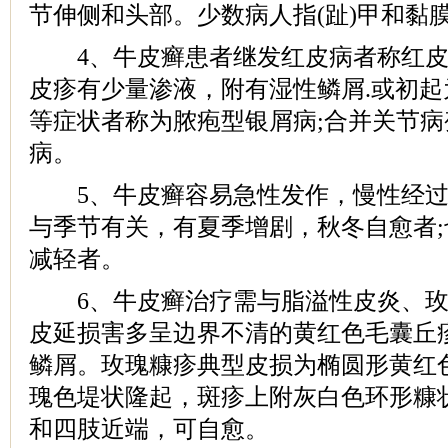
节伸侧和头部。少数病人指(趾)甲和黏
4、牛皮癣患者继发红皮病者称红皮病
皮疹有少量渗液，附有湿性鳞屑.或初
等症状者称为脓疱型银屑病;合并关节
病。
5、牛皮癣容易急性发作，慢性经过
与季节有关，有夏季增剧，秋冬自愈者
减轻者。
6、牛皮癣治疗需与脂溢性皮炎、玫
皮延损害多呈边界不清的黄红色毛囊丘
鳞屑。玫瑰糠疹典型皮损为椭圆形黄红
瑰色堤状隆起，斑疹上附灰白色环形糠
和四肢近端，可自愈。