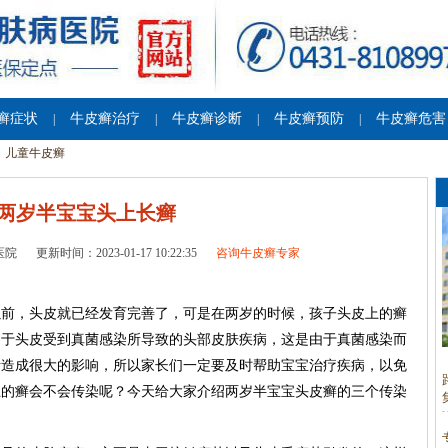
癣症状
牛皮癣治疗
牛皮癣诊断
牛皮癣预防
牛皮癣危害
|
|
|
|
儿童牛皮癣
两岁半宝宝头上长癣
医院
更新时间：2023-01-17 10:22:35
咨询牛皮癣专家
以前，头皮就已经发育完善了，可是在两岁的时候，孩子头皮上的癣
由于头皮受到真菌感染所导致的头部皮肤疾病，这是由于真菌感染而
活造成很大的影响，所以家长们一定要及时帮助宝宝治疗疾病，以免
上的癣会不会传染呢？今天给大家介绍两岁半宝宝头皮癣的三个传染