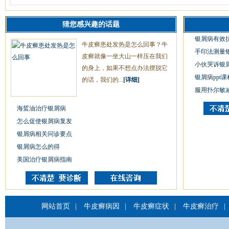
猜您感兴趣的话题
银屑病有效
牛皮癣患处发热是怎么回事？牛
手印法测量
皮癣就像一坐大山一样压在我们
小伙哭诉银
的身上，如果不想点办法摆脱它
银屑病ppt课
的话，我们的...
[详细]
服用扑尔敏
海蜇油治疗银屑病
怎么促使银屑病复发
银屑病相关问诊要点
银屑病怎么的得
美国治疗银屑病指南
网站首页
|
牛皮癣病因
|
牛皮癣症状
|
牛皮癣治疗
|