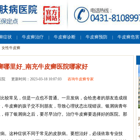
癣症状
牛皮癣治疗
牛皮癣诊断
牛皮癣预防
牛皮癣危害
|
|
|
|
女性牛皮癣
癣哪里好_南充牛皮癣医院哪家好
医院
更新时间：2023-03-18 10:07:03
咨询牛皮癣专家
癣比较常见，但是一点也不普通。一旦发病，会给患者的朋友造成很
者，牛皮癣的孩子交不到朋友，导致心理状态出现错误。银屑病青年
以，得了银屑病之后，要尽早治疗。治疗牛皮癣要选择好的医院。那
屑病。这种症状不同于常见的皮肤病。要想治好，必须依靠专业技