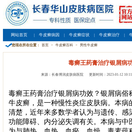
网站首页
牛皮癣病因
牛皮癣症状
牛皮癣治疗
|
|
|
|
您现在所在位置：
首页
>
牛皮癣百科
>
男性牛皮癣
毒癣王药膏治疗银屑病
来源：长春博润皮肤病医院
更新时间：2023-01-12 10:11
毒癣王药膏治疗银屑病功效？银屑病俗
牛皮癣，是一种慢性炎症皮肤病。本病
清楚，近年来多数学者认为与遗传、感
功能障碍、内分泌失调有关。本病与中
为与肺热、血热、血瘀、血燥、毒素蕴