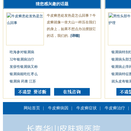
猜您感兴趣的话题
牛皮癣患处发热是怎么回事？牛
皮癣就像一坐大山一样压在我们
的身上，如果不想点办法摆脱它
的话，我们的...
[详细]
吃海参对银屑病
银屑病特别
32年银屑病治疗
银屑病头部
发疹性银屑病又称
银屑病止痒
银屑病能吃红枣么
银屑病特征
银屑病 药膏 江苏
就头皮有银
网站首页
|
牛皮癣病因
|
牛皮癣症状
|
牛皮癣治疗
|