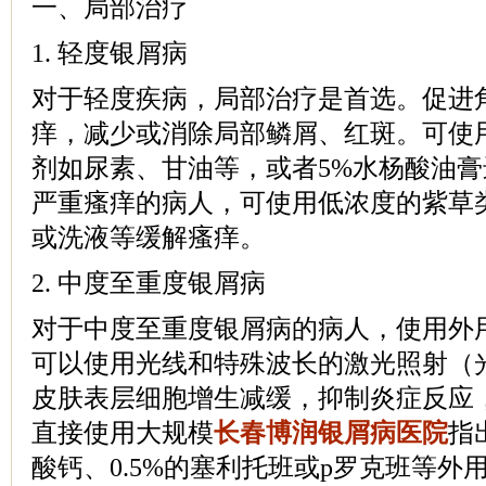
一、局部治疗
1. 轻度银屑病
对于轻度疾病，局部治疗是首选。促进
痒，减少或消除局部鳞屑、红斑。可使
剂如尿素、甘油等，或者5%水杨酸油
严重瘙痒的病人，可使用低浓度的紫草
或洗液等缓解瘙痒。
2. 中度至重度银屑病
对于中度至重度银屑病的病人，使用外
可以使用光线和特殊波长的激光照射（
皮肤表层细胞增生减缓，抑制炎症反应
直接使用大规模
长春博润银屑病医院
指
酸钙、0.5%的塞利托班或p罗克班等外