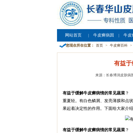
网站首页
牛皮癣病因
牛皮
|
|
您现在所在位置：
首页
>
牛皮癣百科
>
有益于
来源：长春博润皮肤病
有益于缓解牛皮癣病情的常见蔬菜
？
重夏轻。有白色鳞屑、发亮薄膜和点
果起着决定性的作用。下面给大家介
有益于缓解牛皮癣病情的常见蔬菜
？