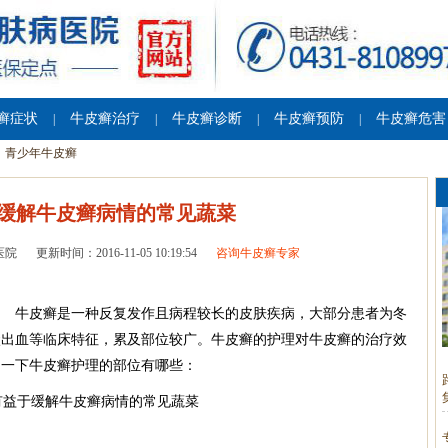
癣症状
牛皮癣治疗
牛皮癣诊断
牛皮癣预防
牛皮癣危害
|
|
|
|
青少年牛皮癣
缓解牛皮癣病情的常见蔬菜
医院
更新时间：2016-11-05 10:19:54
咨询牛皮癣专家
 牛皮癣是一种反复发作且病程较长的皮肤疾病，大部分患者为冬
状出血等临床特征，累及部位较广。牛皮癣的护理对牛皮癣的治疗效
绍一下牛皮癣护理的部位有哪些：