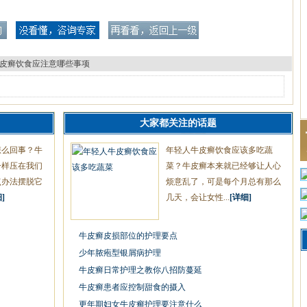
皮癣饮食应注意哪些事项
大家都关注的话题
怎么回事？牛
年轻人牛皮癣饮食应该多吃蔬
一样压在我们
菜？牛皮癣本来就已经够让人心
点办法摆脱它
烦意乱了，可是每个月总有那么
]
几天，会让女性...
[详细]
牛皮癣皮损部位的护理要点
少年脓疱型银屑病护理
牛皮癣日常护理之教你八招防蔓延
牛皮癣患者应控制甜食的摄入
更年期妇女牛皮癣护理要注意什么