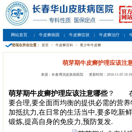
网站首页
牛皮癣病因
牛皮癣症状
牛皮癣治疗
|
|
|
|
您现在所在位置：
首页
>
牛皮癣百科
>
青少年牛皮癣
萌芽期牛皮癣护理应该注
来源：长春博润皮肤病医院
更新时间：2016-11-05 10:19
萌芽期牛皮癣护理应该注意哪些
？ 在
要合理,要全面而均衡的提供必需的营养
加抵抗力,在日常的生活当中,要多吃新
锻炼,提高自身的免疫力,预防复发.