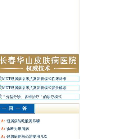
一问一答
A:
银屑病能吃酸黄瓜嘛
A:
诊断为银屑病
A:
银屑病靶向药需要用几次