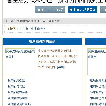
善生活方式和心理干预等方面都做到全
上一篇：
彻底根治银屑病
下一篇：
返回列表
关键字：
牛皮癣
牛皮癣治疗
猜您感兴趣的话题
牛皮癣患处发热是怎么回事？牛
皮癣就像一坐大山一样压在我们
的身上，如果不想点办法摆脱它
的话，我们的...
[详细]
银屑病怎么救
彻底根治银
银屑病与气候
银屑病会导
银屑病拖布替法
32年银屑病
银屑病甲皱襞肿
银屑病怎么
银屑病鳞屑严重吗
白鲜皮对银