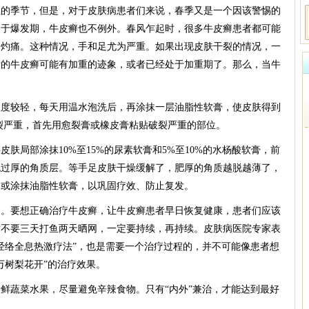
季节，但是，对于皮肤病患者们来说，春季又是一个因该警惕的
处于爆发期，牛皮癣也不例外。春风乍起时，很多牛皮癣患者都可能
、灼痛。这种情况，手和足尤为严重。如果出现皮肤干裂的情况，一
者的牛皮癣可能有加重的迹象，或者已经处于加重期了。那么，当牛
较轻，每天用温水泡洗后，再涂抹一层油脂性软膏，使皮肤得到
裂严重，首先用愈裂膏或橡皮膏粘贴破裂严重的部位。
局部涂抹10%至15%的尿素软膏和5%至10%的水杨酸软膏，前
脱过厚的角质层。等手足皮肤干燥缓解了，肥厚的角质越脱越薄了，
脚或涂抹油脂性软膏，以巩固疗效、防止复发。
要想正确治疗牛皮癣，让牛皮癣患者早日恢复健康，患者们应该
时不要三天打鱼两天晒网，一定要持续，再持续。皮肤病医院专家表
经络全息热激疗法”，也是需要一个治疗过程的，并不可能像患者想
万树梨花开”的治疗效果。
蔬菜水果，尽量避免辛辣食物。只有“内外”兼治，才能达到最好