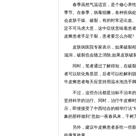
春季虽然气温适宜，是个修心养性的
季节。在春季，病毒猖獗，各种疾病
会皮肤干燥、破裂，有的时常还出血
定不可马虎大意，这中症状意味着患
皮癣患者手足干裂，患者要怎么办呢?
皮肤病医院专家表示，如果破裂程度
滋润，破裂也会随之消除;如果皮肤破
同时，笔者通过了解得知，在破裂皮肤
者可以软化角质层，后者可以松解剥
牛皮癣患者每天应坚持用温水泡洗手
不过，这些办法都是治标不治本的。
坚持科学的治疗。同时，治疗牛皮癣
示，即便接受了中西结合的精华疗法“
象的那样做到“忽如一夜春风来，千树
另外，建议牛皮癣患者多吃一些新鲜
的康复效果。