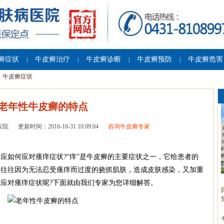
癣症状
牛皮癣治疗
牛皮癣诊断
牛皮癣预防
牛皮癣危害
|
|
|
|
牛皮癣症状
老年性牛皮癣的特点
医院
更新时间：2016-10-31 10:09:04
咨询牛皮癣专家
如何应对瘙痒症状?“痒”是牛皮癣的主要症状之一，它给患者的
者往往因为无法忍受瘙痒而过度的挠抓肌肤，造成皮肤感染，又加重
应对瘙痒症状呢?下面就由我们专家为您详细解答。