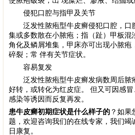
使脓疱破裂，出 现糜烂、渗液、结痂或
侵犯口腔与指甲及关节
泛发性脓疱型牛皮癣侵犯口腔，口腔
集或多数散在小脓疱；指（趾）甲板混
角化及鳞屑堆集，甲床亦可出现小脓疱
碎裂；常 伴有关节症状。
容易复发
泛发性脓疱型牛皮癣发病数周后脓疱
好转，或转化为红皮症。 但又可因感
感染等诱因而反复再发。
患牛皮癣初期症状是什么样子的
？如果
题，欢迎咨询我们的在线专家，我们竭
日康复。