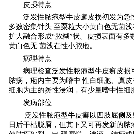
皮损特点
泛发性脓疱型牛皮癣皮损初发为急性
多数密集针头 至粟粒大小黄白色无菌
扩大融合形成“脓糊”状。皮损表面有多
黄白色无 菌浅在性小脓疱。
病理特点
病理检查泛发性脓疱型牛皮癣皮损可
脓疡，疱内主要为嗜中 性白细胞。真
细胞为主的炎性浸润，有少量嗜中性细
发病部位
泛发性脓疱型牛皮癣以四肢屈侧及
日后干枯脱屑，但其下又可再发新的脓