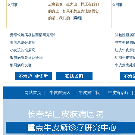
皮癣就像一坐大山一样压在我们
的身上，如果不想点办法摆脱它
的话，我们的...
[详细]
贵阳银屑病极佳西部研究院9
脓包性银屑
美国总统银屑病
寻常型银屑
小女孩的银屑病
红皮牛皮癣
银屑病就是荨麻疹吗
初期牛皮癣
银屑病病友群
牛皮癣患处
网站首页
|
牛皮癣病因
|
牛皮癣症状
|
牛皮癣治疗
|