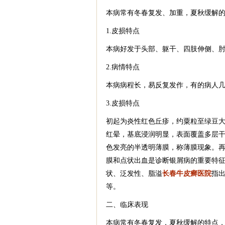
本病常有冬春复发、加重，夏秋缓解
1.皮损特点
本病好发于头部、躯干、四肢伸侧、
2.病情特点
本病病程长，易反复发作，有的病人
3.皮损特点
初起为炎性红色丘疹，约粟粒至绿豆
红晕，基底浸润明显，表面覆盖多层
色发亮的半透明薄膜，称薄膜现象。
膜和点状出血是诊断银屑病的重要特
状、泛发性、脂溢
长春牛皮癣医院
指
等。
二、临床表现
本病常有冬春复发，夏秋缓解的特点