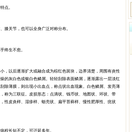
的特点。
肘、膝关节，也可以全身广泛对称分布。
几乎终生不愈。
大小，以后逐渐扩大或融合成为棕红色斑块，边界清楚，周围有炎性
干燥的灰白色或银白色鳞屑。轻轻刮除表面鳞屑，逐渐露出一层淡红
再刮除薄膜，则出现小出血点，称点状出血现象。白色鳞屑、发亮薄
征，称为三联征。皮损形态：点滴状、钱币状、地图状、环状、带
出，性皮炎样、湿疹样、蛎壳状、扁平苔藓样、慢性肥厚性、疣状
，病程长短不定，可迁延多年。