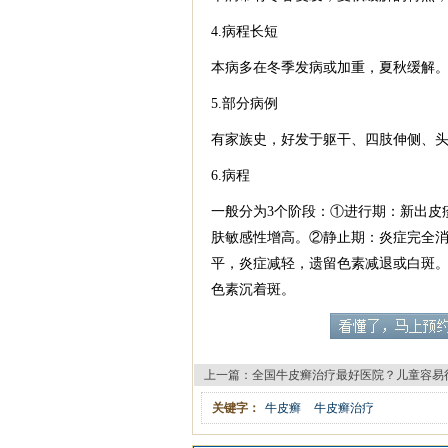
4.病程长短
本病多在冬季发病或加重，夏秋缓解
5.部分病例
有家族史，好发于躯干、四肢伸侧、
6.病程
一般分为3个阶段：①进行期：新出皮
肤敏感性增高。②静止期：炎症完全
平，炎症减轻，遗留色素减退或白斑
色素沉着斑。
上一篇：
全国牛皮癣治疗最好医院？儿童容易
关键字：
牛皮癣
牛皮癣治疗