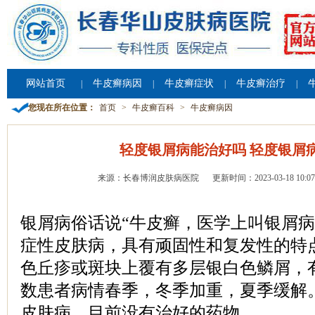
网站首页
牛皮癣病因
牛皮癣症状
牛皮癣治疗
|
|
|
|
您现在所在位置：
首页
>
牛皮癣百科
>
牛皮癣病因
轻度银屑病能治好吗 轻度银屑
来源：长春博润皮肤病医院
更新时间：2023-03-18 10:07
银屑病俗话说“牛皮癣，医学上叫银屑病
症性皮肤病，具有顽固性和复发性的特
色丘疹或斑块上覆有多层银白色鳞屑，
数患者病情春季，冬季加重，夏季缓解
皮肤病，目前没有治好的药物。