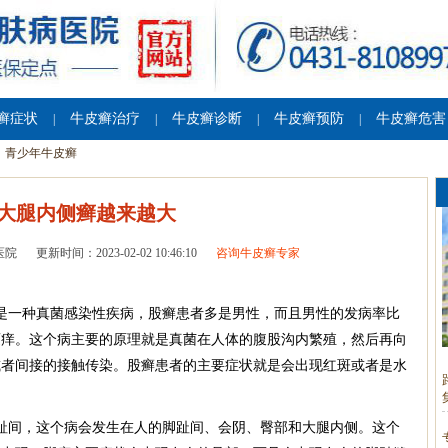
癣症状
牛皮癣治疗
牛皮癣诊断
牛皮癣预防
牛皮癣危害
|
|
|
|
青少年牛皮癣
大腿内侧癣越来越大
医院
更新时间：2023-02-02 10:46:10
咨询牛皮癣专家
是一种真菌感染性疾病，股癣患者多是男性，而且男性的发病率比
瘙痒。这个病主要的原理就是真菌在人体的腹股沟内繁殖，然后再向
或者间接的接触传染。股癣患者的主要症状就是会出现红斑或者是水
趾间，这个病会发生在人的脚趾间、会阴、臀部和大腿内侧。这个