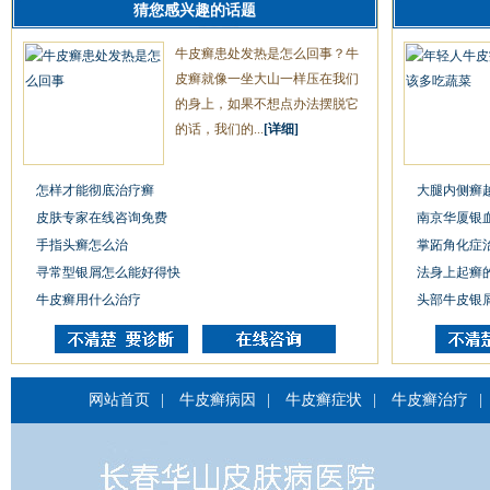
猜您感兴趣的话题
牛皮癣患处发热是怎么回事？牛
皮癣就像一坐大山一样压在我们
的身上，如果不想点办法摆脱它
的话，我们的...
[详细]
怎样才能彻底治疗癣
大腿内侧癣
皮肤专家在线咨询免费
南京华厦银
手指头癣怎么治
掌跖角化症
寻常型银屑怎么能好得快
法身上起癣
牛皮癣用什么治疗
头部牛皮银
网站首页
|
牛皮癣病因
|
牛皮癣症状
|
牛皮癣治疗
|