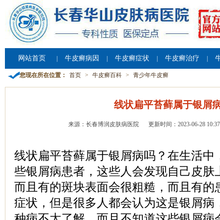
网站首页
牛皮癣病因
牛皮癣症状
牛皮癣治疗
|
|
|
|
您现在所在位置：
首页
>
牛皮癣百科
>
青少年牛皮癣
线状扁平苔藓属于银屑
来源：长春博润皮肤病医院
更新时间：2023-06-28 10:37
线状扁平苔藓属于银屑病吗？在生活中
些银屑病患者，这些人会发现自己皮肤
而且有的斑块表面会很粗糙，而且有的
症状，但是很多人都会认为这是银屑病
种病不太了解，而且不知道这些银屑病