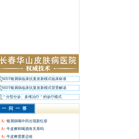
一问一答
A:
银屑病喝中药出现新红疹
A:
牛皮癣和喝酒有关系吗
A:
牛皮癣需要忌啥