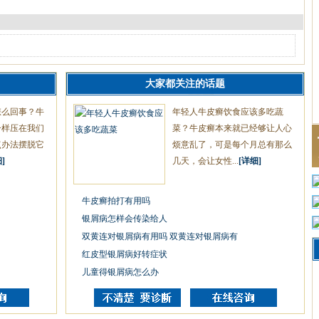
大家都关注的话题
怎么回事？牛
年轻人牛皮癣饮食应该多吃蔬
一样压在我们
菜？牛皮癣本来就已经够让人心
点办法摆脱它
烦意乱了，可是每个月总有那么
]
几天，会让女性...
[详细]
牛皮癣拍打有用吗
银屑病怎样会传染给人
双黄连对银屑病有用吗 双黄连对银屑病有
红皮型银屑病好转症状
儿童得银屑病怎么办