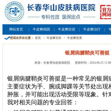
网站首页
牛皮癣病因
牛皮癣症状
牛皮癣治疗
|
|
|
|
您现在所在位置：
首页
>
牛皮癣百科
>
牛皮癣危害
银屑病腱鞘炎可善挺
来源：长春博润皮肤病医院
更新时间：2024-06-25 11:08
银屑病腱鞘炎可善挺是一种常见的银屑
主要症状为手、腕或脚踝等关节处出现
肿胀，并可能出现活动受限等现象。针
我对相关问题的专业回答：