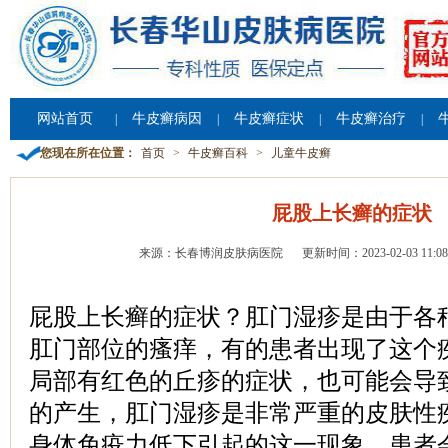
网站首页
牛皮癣病因
牛皮癣症状
牛皮癣治疗
|
|
|
|
您现在所在位置：
首页
>
牛皮癣百科
>
儿童牛皮癣
屁股上长癣的症状
来源：长春博润皮肤病医院
更新时间：2023-02-03 11:08
屁股上长癣的症状？肛门湿疹是由于各
肛门部位的瘙痒，有的患者出现了这个
局部有红色的丘疹的症状，也可能会导
的产生，肛门湿疹是非常严重的皮肤性
身体免疫力低下引起的这一现象，患者